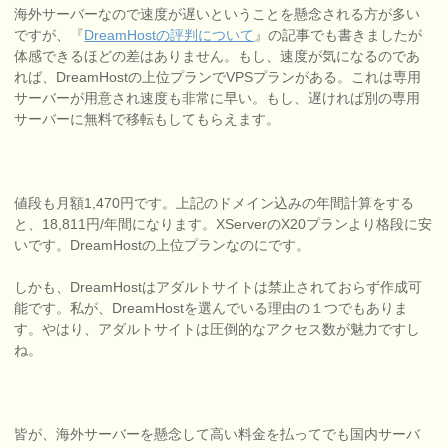
海外サーバーなので速度が遅いということを懸念される方が多い
ですが、『
DreamHostの評判について
』の記事でも書きましたが
体感できるほどの差はありません。もし、速度が気になるのであ
れば、DreamHostの上位プランでVPSプランがある。これは専用
サーバーが用意され速度も非常に早い。もし、遅ければ別の専用
サーバーに無料で移転もしてもらえます。
値段も月額1,470円です。上記のドメイン込みの年間計算をする
と、18,811円/年間になります。XServerのX20プランより格段に安
いです。DreamHostの上位プランなのにです。
しかも、DreamHostはアダルトサイトは禁止されておらず作成可
能です。私が、DreamHostを選んでいる理由の１つでもありま
す。やはり、アダルトサイトは圧倒的なアクセス数が魅力ですし
ね。
皆が、海外サーバーを懸念して高い料金を払ってでも国内サーバ