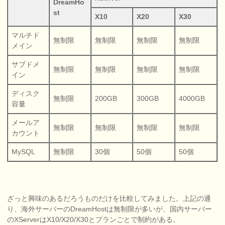
DreamHo
st
X10
X20
X30
マルチド
無制限
無制限
無制限
無制限
メイン
サブドメ
無制限
無制限
無制限
無制限
イン
ディスク
無制限
200GB
300GB
4000GB
容量
メールア
無制限
無制限
無制限
無制限
カウント
MySQL
無制限
30個
50個
50個
ざっと興味のあるだろうものだけを比較してみました。上記の通
り、海外サーバーのDreamHostは無制限が多いが、国内サーバー
のXServerはX10/X20/X30とプランごとで制約がある。