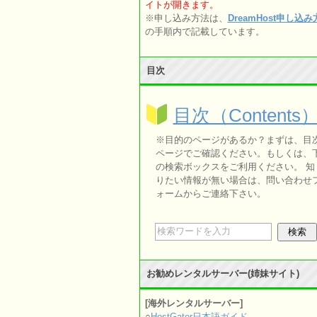
イトが開きます。
※申し込み方法は、
DreamHost申し込
の手順内で記載しています。
目次
目次（Contents
※目的のページがあるか？まずは、目
ページでご確認ください。もしくは、
の検索ボックスをご利用ください。 知
りたい情報が無い場合は、問い合わせ
ォームからご連絡下さい。
お勧めレンタルサーバー(姉妹サイト)
[海外レンタルサーバー]
○
HostGator日本語ガイド