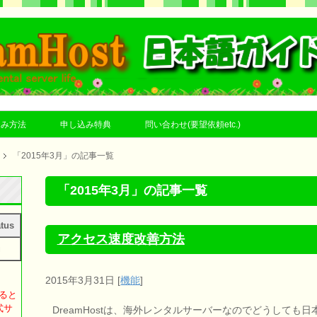
込み方法
申し込み特典
問い合わせ(要望依頼etc.)
「2015年3月」の記事一覧
「2015年3月」の記事一覧
tus
アクセス速度改善方法
効
2015年3月31日
[
機能
]
すると
式サ
DreamHostは、海外レンタルサーバーなのでどうしても