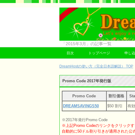
「2015年3月」の記事一覧
目次
トップページ
申し
DreamHostの使い方（完全日本語解説） TOP
Promo Code 2017年発行版
Promo Code
割引価格
Sta
DREAMSAVINGS50
$50 割引
有
※2017年発行Promo Code
※上記Promo Codeのリンクをクリック
自動的に50ドル割り引きが適用された公