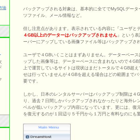
み方法
バックアップされる対象は、基本的に全てでMySQLデータ
ツファイル、メール情報など。
但し注意点があります。表示されている内容に『ユーザと
４GB以上のデーターはバックアップされません
』という表
ーバーにアップしている画像ファイル等はバックアップさ
）
ユーザで４GBいくことはまずありません。データーベースは可
ップした画像等は、データーベースに含まれないので４GB対象
次
上で運営しているサイトは現状はまだトータルで４GB超えてい
下
せは行っていませんが４GBを超える場合はどの範囲までバ
フ
要です。
しかし、日本のレンタルサーバーはバックアップ制限は４G
り、過去７日間しかバックアップされなかったりと海外レ
ベルが低いバックアップ内容になっています。更には、復
を復元するのが１回辺り５千円から１万円と有料なのにも