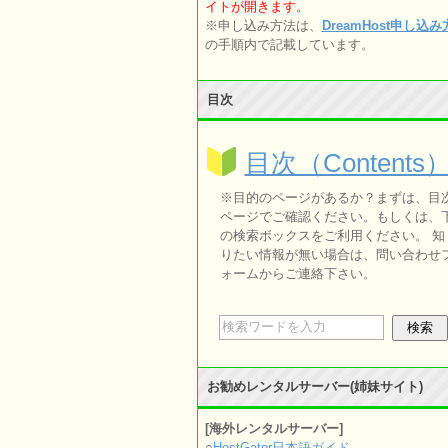
イトが開きます。
※申し込み方法は、
DreamHost申し込
の手順内で記載しています。
目次
目次（Contents
※目的のページがあるか？まずは、目
ページでご確認ください。もしくは、
の検索ボックスをご利用ください。 知
りたい情報が無い場合は、問い合わせ
ォームからご連絡下さい。
お勧めレンタルサーバー(姉妹サイト)
[海外レンタルサーバー]
○
HostGator日本語ガイド