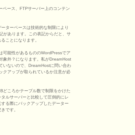
ーベース、FTPサーバー上のコンテン
データーベースは技術的な制限により
記があります。この表記からだと、サ
れることになります。
能性があるもののWordPressでア
外？になります。私がDreamHost
ないので、DreamHostに問い合わ
ックアップが取られているか注意が必
Bどころかテーブル数で制限をかけた
ンタルサーバーと比較して圧倒的にレ
元する際にバックアップしたデーター
驚きです。