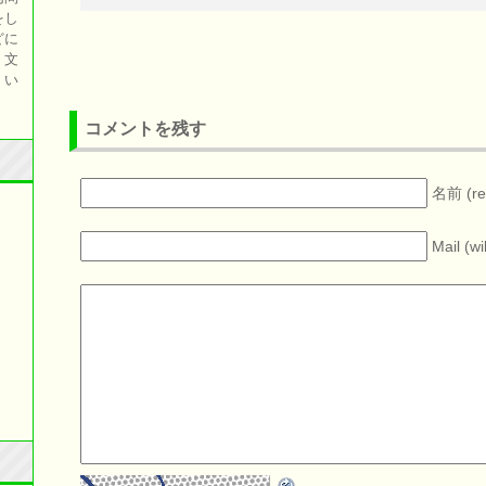
をし
どに
、文
くい
コメントを残す
名前 (re
Mail (wi