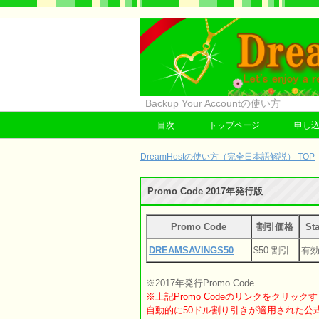
Backup Your Accountの使い方
目次
トップページ
申し
DreamHostの使い方（完全日本語解説） TOP
Promo Code 2017年発行版
Promo Code
割引価格
Sta
DREAMSAVINGS50
$50 割引
有
※2017年発行Promo Code
※上記Promo Codeのリンクをクリック
自動的に50ドル割り引きが適用された公