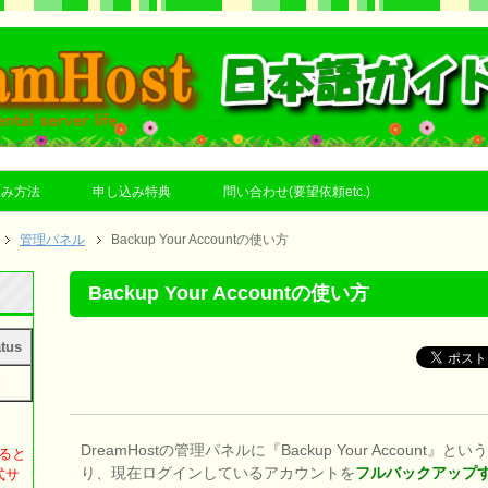
込み方法
申し込み特典
問い合わせ(要望依頼etc.)
管理パネル
Backup Your Accountの使い方
Backup Your Accountの使い方
tus
効
DreamHostの管理パネルに『Backup Your Accou
すると
り、現在ログインしているアカウントを
フルバックアップ
式サ